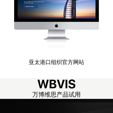
亚太港口组织官方网站
W
B
V
I
S
万
博
维
思
产
品
试
用