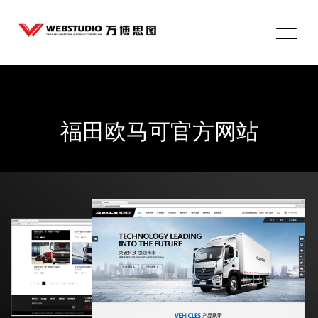
福
田
欧
马
可
官
方
网
站