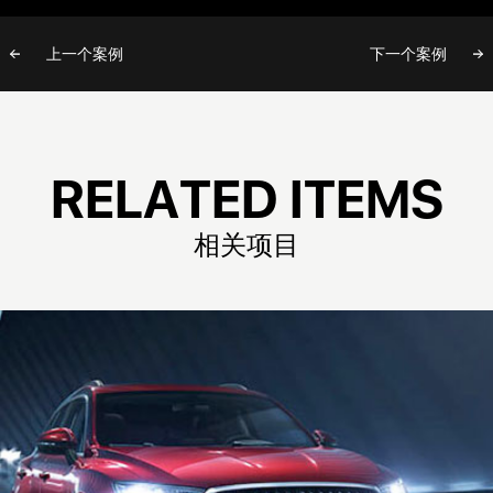
上一个案例
下一个案例
R
E
L
A
T
E
D
I
T
E
M
S
相
关
项
目