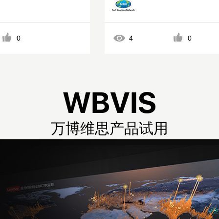
0
4
0
W
B
V
I
S
万
博
维
思
产
品
试
用