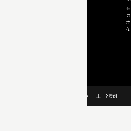
在
力
培
传
上一个案例