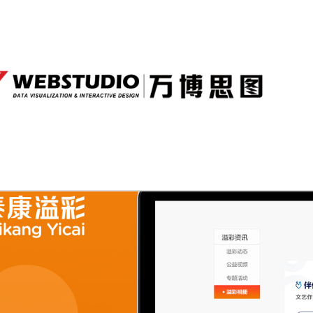
全部
泰
康
溢
彩
公
益
基
金
会
官