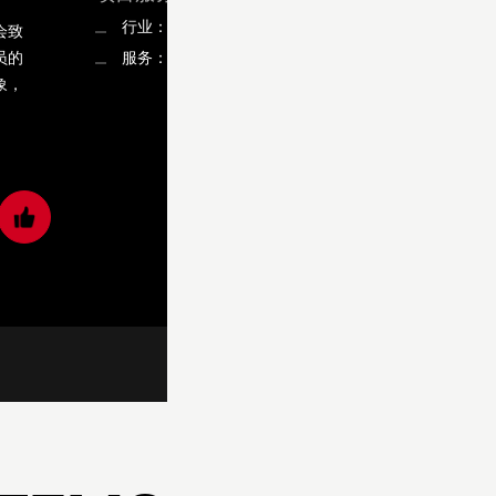
行业：金融保险
会致
员的
服务：UI界面
象，