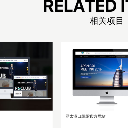
R
E
L
A
T
E
D
I
相
关
项
目
亚太港口组织官方网站