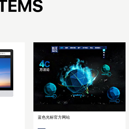
T
E
M
S
蓝色光标官方网站